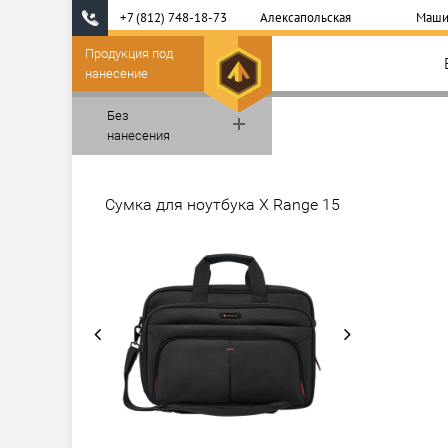
+7 (812) 748-18-73
Алексапольская
Маши
Продукция под
нанесение
Без
нанесения
Сумка для ноутбука X Range 15