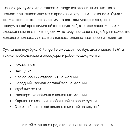
Коллекция сумок и рюкзаков X Range изготовлена из плотного
полиэстера класса «люкс» с красивым крупным плетением. Сумки
отличаются не только высоким качеством материалов, но и
продуманной эргономичной конструкцией, а также лаконичным и
сдержанным внешним видом, — потому прекрасно подойдут в качестве
делового подарка для самых взыскательных партнеров и клиентов.
Сумка для ноутбука X Range 15 вмещает ноутбук диагональю 15,6", а
также необходимые аксессуары и рабочие документы.
Объем 16 л
Вес 1,4 кг
Два основных отделения на молнии
Передний карман-органайзер на молнии
Удобные ручки
Расширение объема с помощью молнии
Карман на молнии на обратной стороне сумки
Съемный плечевой ремень с мягкой накладкой
На этой странице представлен каталог «Проект-111».