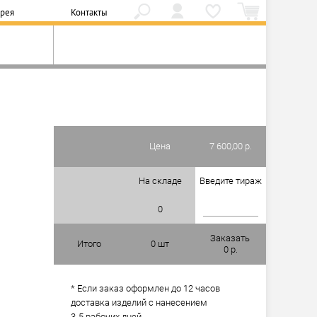
ерея
Контакты
а
Цена
7 600,00 р.
На складе
Введите тираж
0
Заказать
Итого
0
шт
0
р.
* Если заказ оформлен до 12 часов
доставка изделий с нанесением
3-5 рабочих дней