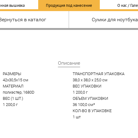
нная вышивка
Продукция под нанесение
О нас / Гал
Вернуться в каталог
Сумки для ноутбук
Описание
РАЗМЕРЫ
ТРАНСПОРТНАЯ УПАКОВКА
42x30,5x15 см
38,0 x 38,0 x 25,0 см
МАТЕРИАЛ
ВЕС УПАКОВКИ
полиэстер, 1680D
1 200,0 г
ВЕС (1 ШТ.)
ОБЪЕМ УПАКОВКИ
1 200,0 г
36 100,0 см³
КОЛ-ВО В УПАКОВКЕ
1 шт