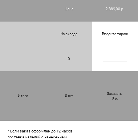
Цена
2 889,00 р.
На складе
Введите тираж
0
Заказать
Итого
0
шт
0
р.
* Если заказ оформлен до 12 часов
доставка изделий с нанесением