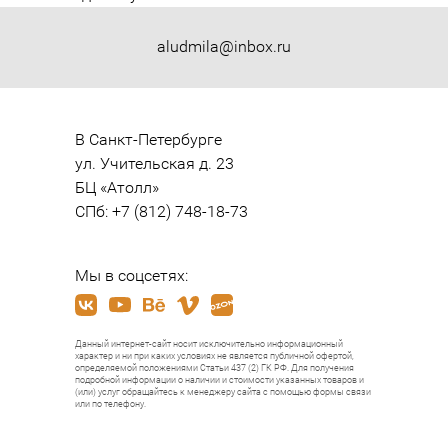
aludmila@inbox.ru
В Санкт-Петербурге

ул. Учительская д. 23

БЦ «Атолл»

СПб: +7 (812) 748-18-73
Мы в соцсетях:
Данный интернет-сайт носит исключительно информационный
характер и ни при каких условиях не является публичной офертой,
определяемой положениями Статьи 437 (2) ГК РФ. Для получения
подробной информации о наличии и стоимости указанных товаров и
(или) услуг обращайтесь к менеджеру сайта с помощью формы связи
или по телефону.