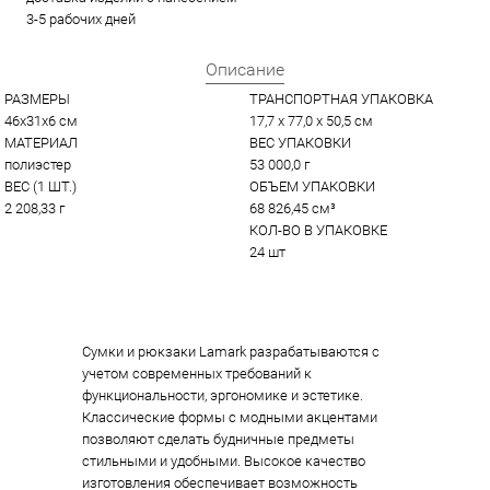
3-5 рабочих дней
Описание
РАЗМЕРЫ
ТРАНСПОРТНАЯ УПАКОВКА
46х31х6 см
17,7 x 77,0 x 50,5 см
МАТЕРИАЛ
ВЕС УПАКОВКИ
полиэстер
53 000,0 г
ВЕС (1 ШТ.)
ОБЪЕМ УПАКОВКИ
2 208,33 г
68 826,45 см³
КОЛ-ВО В УПАКОВКЕ
24 шт
Сумки и рюкзаки Lamark разрабатываются с
учетом современных требований к
функциональности, эргономике и эстетике.
Классические формы с модными акцентами
позволяют сделать будничные предметы
стильными и удобными. Высокое качество
изготовления обеспечивает возможность