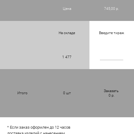
Цена
745,00 р.
На складе
Введите тираж
1 477
Заказать
Итого
0
шт
0
р.
* Если заказ оформлен до 12 часов
доставка изделий с нанесением