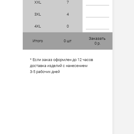
XXL
7
3XL
4
4XL
0
Заказать
Итого
0
шт
0
р.
* Если заказ оформлен до 12 часов
доставка изделий с нанесением
3-5 рабочих дней