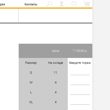
ерея
Контакты
Цена
7 100,00 р.
Размер
На складе
Введите тираж
S
11
M
4
L
4
XL
4