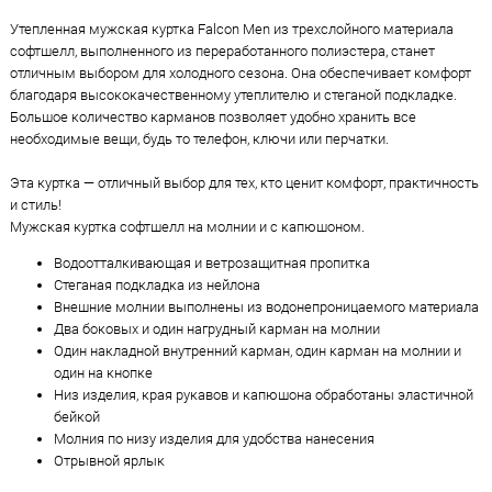
Утепленная мужская куртка Falcon Men из трехслойного материала
софтшелл, выполненного из переработанного полиэстера, станет
отличным выбором для холодного сезона. Она обеспечивает комфорт
благодаря высококачественному утеплителю и стеганой подкладке.
Большое количество карманов позволяет удобно хранить все
необходимые вещи, будь то телефон, ключи или перчатки.
Эта куртка — отличный выбор для тех, кто ценит комфорт, практичность
и стиль!
Мужская куртка софтшелл на молнии и с капюшоном.
Водоотталкивающая и ветрозащитная пропитка
Стеганая подкладка из нейлона
Внешние молнии выполнены из водонепроницаемого материала
Два боковых и один нагрудный карман на молнии
Один накладной внутренний карман, один карман на молнии и
один на кнопке
Низ изделия, края рукавов и капюшона обработаны эластичной
бейкой
Молния по низу изделия для удобства нанесения
Отрывной ярлык