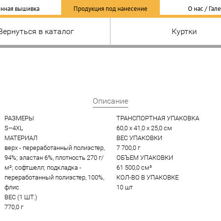
нная вышивка
Продукция под нанесение
О нас / Гал
Вернуться в каталог
Куртки
Описание
РАЗМЕРЫ
ТРАНСПОРТНАЯ УПАКОВКА
S–4XL
60,0 x 41,0 x 25,0 см
МАТЕРИАЛ
ВЕС УПАКОВКИ
верх - переработанный полиэстер, 
7 700,0 г
94%; эластан 6%, плотность 270 г/
ОБЪЕМ УПАКОВКИ
м²; софтшелл; подкладка - 
61 500,0 см³
переработанный полиэстер, 100%, 
КОЛ-ВО В УПАКОВКЕ
флис
10 шт
ВЕС (1 ШТ.)
770,0 г