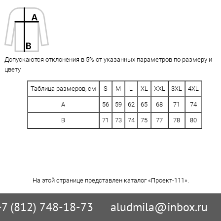
Допускаются отклонения в 5% от указанных параметров по размеру и
цвету
Таблица размеров, см
S
M
L
XL
XXL
3XL
4XL
A
56
59
62
65
68
71
74
B
71
73
74
75
77
78
80
На этой странице представлен каталог «Проект-111».
+7 (812) 748-18-73
aludmila@inbox.ru