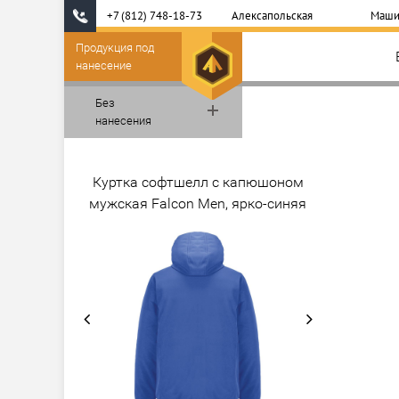
+7 (812) 748-18-73
Алексапольская
Маши
Продукция под
нанесение
Без
нанесения
Куртка софтшелл с капюшоном
мужская Falcon Men, ярко-синяя