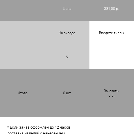
Цена
381,00 р.
На складе
Введите тираж
5
Заказать
Итого
0
шт
0
р.
* Если заказ оформлен до 12 часов
доставка изделий с нанесением