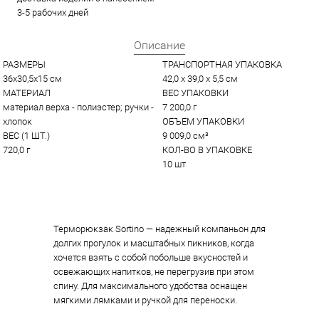
3-5 рабочих дней
Описание
РАЗМЕРЫ
ТРАНСПОРТНАЯ УПАКОВКА
36х30,5х15 см
42,0 x 39,0 x 5,5 см
МАТЕРИАЛ
ВЕС УПАКОВКИ
материал верха - полиэстер; ручки - 
7 200,0 г
хлопок
ОБЪЕМ УПАКОВКИ
ВЕС (1 ШТ.)
9 009,0 см³
720,0 г
КОЛ-ВО В УПАКОВКЕ
10 шт
Терморюкзак Sortino — надежный компаньон для
долгих прогулок и масштабных пикников, когда
хочется взять с собой побольше вкусностей и
освежающих напитков, не перегрузив при этом
спину. Для максимального удобства оснащен
мягкими лямками и ручкой для переноски.