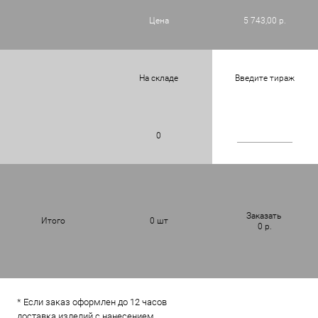
Цена
5 743,00 р.
На складе
Введите тираж
0
Заказать
Итого
0
шт
0
р.
* Если заказ оформлен до 12 часов
доставка изделий с нанесением