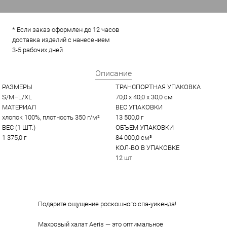
* Если заказ оформлен до 12 часов
доставка изделий с нанесением
3-5 рабочих дней
Описание
РАЗМЕРЫ
ТРАНСПОРТНАЯ УПАКОВКА
S/M–L/XL
70,0 x 40,0 x 30,0 см
МАТЕРИАЛ
ВЕС УПАКОВКИ
хлопок 100%, плотность 350 г/м²
13 500,0 г
ВЕС (1 ШТ.)
ОБЪЕМ УПАКОВКИ
1 375,0 г
84 000,0 см³
КОЛ-ВО В УПАКОВКЕ
12 шт
Подарите ощущение роскошного спа-уикенда!
Махровый халат Aeris — это оптимальное