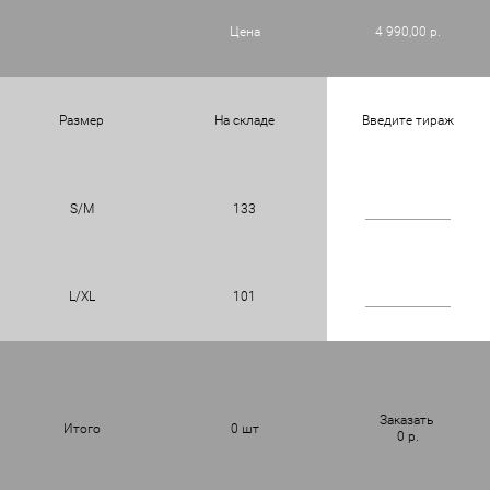
Цена
4 990,00 р.
Размер
На складе
Введите тираж
S/M
133
L/XL
101
Заказать
Итого
0
шт
0
р.