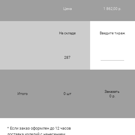
Цена
1 862,00 р.
На складе
Введите тираж
287
Заказать
Итого
0
шт
0
р.
* Если заказ оформлен до 12 часов
доставка изделий с нанесением