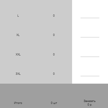
L
0
XL
0
XXL
0
3XL
0
Заказать
Итого
0
шт
0
р.