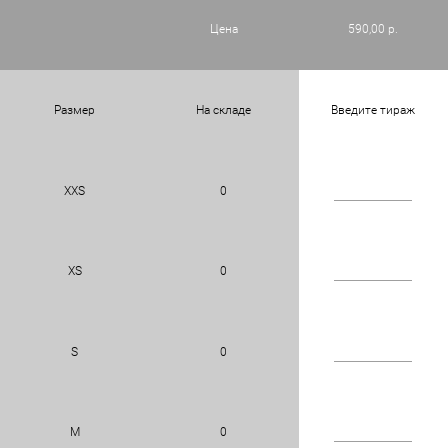
Цена
590,00 р.
Размер
На складе
Введите тираж
XXS
0
XS
0
S
0
M
0