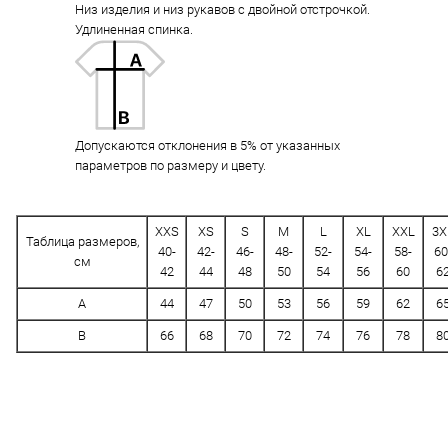
Низ изделия и низ рукавов с двойной отстрочкой.
Удлиненная спинка.
Допускаются отклонения в 5% от указанных
параметров по размеру и цвету.
XXS
XS
S
M
L
XL
XXL
3X
Таблица размеров,
40-
42-
46-
48-
52-
54-
58-
60
см
42
44
48
50
54
56
60
6
A
44
47
50
53
56
59
62
6
B
66
68
70
72
74
76
78
8