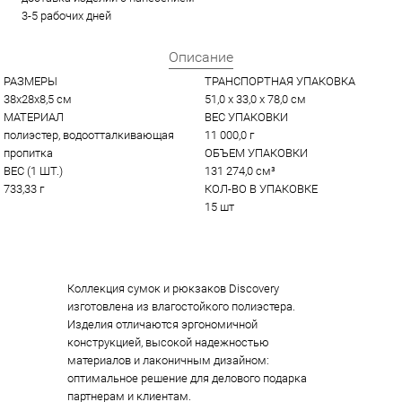
3-5 рабочих дней
Описание
РАЗМЕРЫ
ТРАНСПОРТНАЯ УПАКОВКА
38x28x8,5 см
51,0 x 33,0 x 78,0 см
МАТЕРИАЛ
ВЕС УПАКОВКИ
полиэстер, водоотталкивающая 
11 000,0 г
пропитка
ОБЪЕМ УПАКОВКИ
ВЕС (1 ШТ.)
131 274,0 см³
733,33 г
КОЛ-ВО В УПАКОВКЕ
15 шт
Коллекция сумок и рюкзаков Discovery
изготовлена из влагостойкого полиэстера.
Изделия отличаются эргономичной
конструкцией, высокой надежностью
материалов и лаконичным дизайном:
оптимальное решение для делового подарка
партнерам и клиентам.