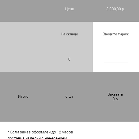
Цена
3 000,00 р.
На складе
Введите тираж
0
Заказать
Итого
0
шт
0
р.
* Если заказ оформлен до 12 часов
доставка изделий с нанесением