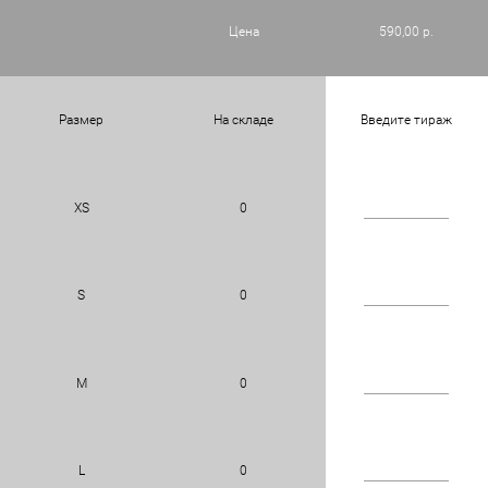
Цена
590,00 р.
Размер
На складе
Введите тираж
XS
0
S
0
M
0
L
0