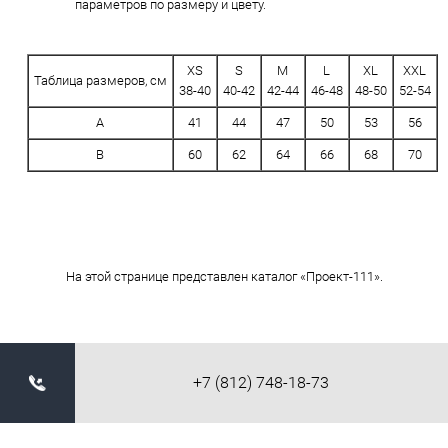
параметров по размеру и цвету.
XS
S
M
L
XL
XXL
Таблица размеров, см
38-40
40-42
42-44
46-48
48-50
52-54
A
41
44
47
50
53
56
B
60
62
64
66
68
70
На этой странице представлен каталог «Проект-111».
+7 (812) 748-18-73