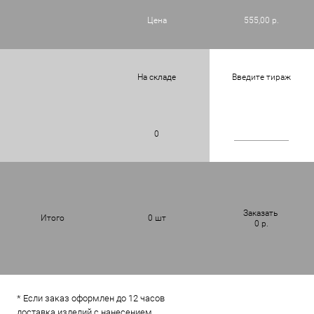
Цена
555,00 р.
На складе
Введите тираж
0
Заказать
Итого
0
шт
0
р.
* Если заказ оформлен до 12 часов
доставка изделий с нанесением