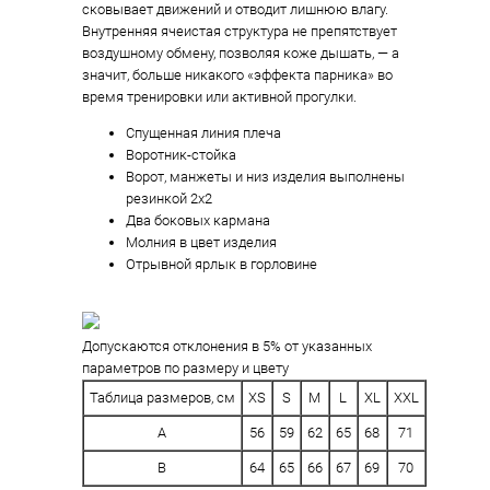
сковывает движений и отводит лишнюю влагу.
Внутренняя ячеистая структура не препятствует
воздушному обмену, позволяя коже дышать, — а
значит, больше никакого «эффекта парника» во
время тренировки или активной прогулки.
Спущенная линия плеча
Воротник-стойка
Ворот, манжеты и низ изделия выполнены
резинкой 2х2
Два боковых кармана
Молния в цвет изделия
Отрывной ярлык в горловине
Допускаются отклонения в 5% от указанных
параметров по размеру и цвету
Таблица размеров, см
XS
S
M
L
XL
XXL
A
56
59
62
65
68
71
B
64
65
66
67
69
70