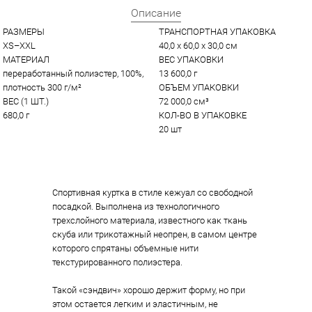
Описание
РАЗМЕРЫ
ТРАНСПОРТНАЯ УПАКОВКА
XS–XXL
40,0 x 60,0 x 30,0 см
МАТЕРИАЛ
ВЕС УПАКОВКИ
переработанный полиэстер, 100%, 
13 600,0 г
плотность 300 г/м²
ОБЪЕМ УПАКОВКИ
ВЕС (1 ШТ.)
72 000,0 см³
680,0 г
КОЛ-ВО В УПАКОВКЕ
20 шт
Спортивная куртка в стиле кежуал со свободной
посадкой. Выполнена из технологичного
трехслойного материала, известного как ткань
скуба или трикотажный неопрен, в самом центре
которого спрятаны объемные нити
текстурированного полиэстера.
Такой «сэндвич» хорошо держит форму, но при
этом остается легким и эластичным, не