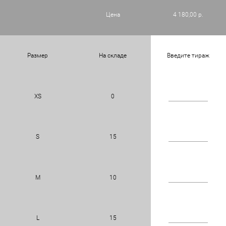
Цена
4 180,00 р.
Размер
На складе
Введите тираж
XS
0
S
15
M
10
L
15