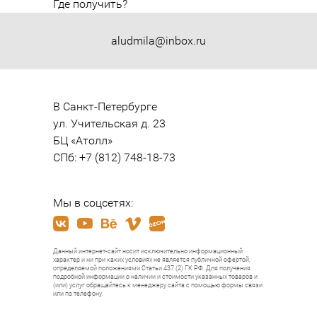
Где получить?
aludmila@inbox.ru
В Санкт-Петербурге

ул. Учительская д. 23

БЦ «Атолл»

СПб: +7 (812) 748-18-73
Мы в соцсетях:
Данный интернет-сайт носит исключительно информационный
характер и ни при каких условиях не является публичной офертой,
определяемой положениями Статьи 437 (2) ГК РФ. Для получения
подробной информации о наличии и стоимости указанных товаров и
(или) услуг обращайтесь к менеджеру сайта с помощью формы связи
или по телефону.