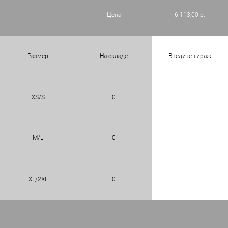
Цена
6 113,00 р.
Размер
На складе
Введите тираж
XS/S
0
M/L
0
XL/2XL
0