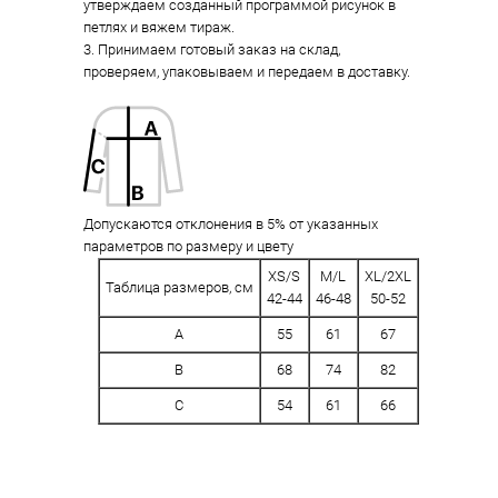
утверждаем созданный программой рисунок в
петлях и вяжем тираж.
3. Принимаем готовый заказ на склад,
проверяем, упаковываем и передаем в доставку.
Допускаются отклонения в 5% от указанных
параметров по размеру и цвету
XS/S
M/L
XL/2XL
Таблица размеров, см
42-44
46-48
50-52
A
55
61
67
B
68
74
82
C
54
61
66