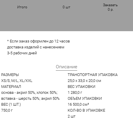
Заказать
Итого
0
шт
0
р.
* Если заказ оформлен до 12 часов
доставка изделий с нанесением
3-5 рабочих дней
Описание
РАЗМЕРЫ
ТРАНСПОРТНАЯ УПАКОВКА
XS/S, M/L, XL/XXL
25,0 x 33,0 x 20,0 см
МАТЕРИАЛ
ВЕС УПАКОВКИ
основа - акрил 50%, хлопок 50%; 
1 280,0 г
вставка - шерсть 50%; акрил 50%
ОБЪЕМ УПАКОВКИ
ВЕС (1 ШТ.)
16 500,0 см³
750,0 г
КОЛ-ВО В УПАКОВКЕ
2 шт