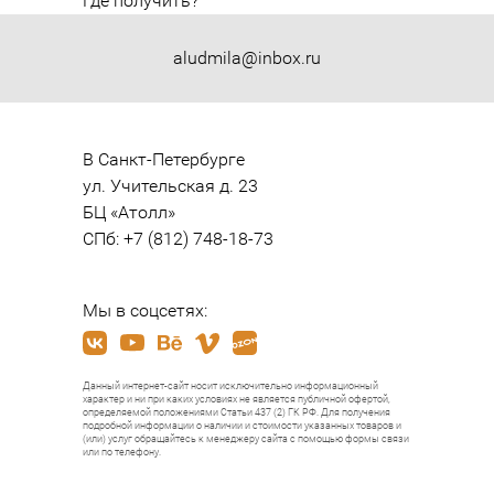
Где получить?
aludmila@inbox.ru
В Санкт-Петербурге

ул. Учительская д. 23

БЦ «Атолл»

СПб: +7 (812) 748-18-73
Мы в соцсетях:
Данный интернет-сайт носит исключительно информационный
характер и ни при каких условиях не является публичной офертой,
определяемой положениями Статьи 437 (2) ГК РФ. Для получения
подробной информации о наличии и стоимости указанных товаров и
(или) услуг обращайтесь к менеджеру сайта с помощью формы связи
или по телефону.