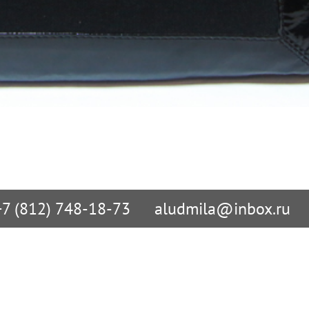
+7 (812) 748-18-73
aludmila@inbox.ru
 по сайту
В Санкт-Петербурге

упить?
ул. Учительская д. 23

олучить?
БЦ «Атолл»

СПб: +7 (812) 748-18-73