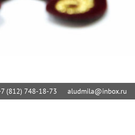
+7 (812) 748-18-73
aludmila@inbox.ru
 по сайту
В Санкт-Петербурге

упить?
ул. Учительская д. 23

олучить?
БЦ «Атолл»

СПб: +7 (812) 748-18-73