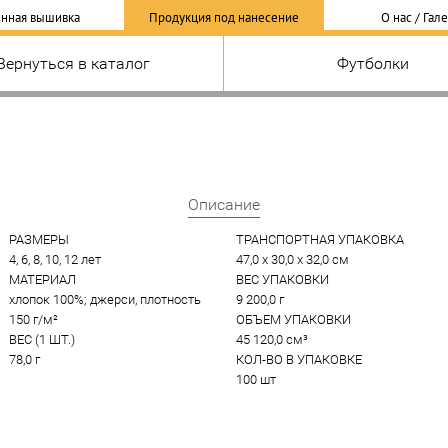
нная вышивка
Продукция под нанесение
О нас / Гал
Вернуться в каталог
Футболки
Описание
РАЗМЕРЫ
ТРАНСПОРТНАЯ УПАКОВКА
4, 6, 8, 10, 12 лет
47,0 x 30,0 x 32,0 см
МАТЕРИАЛ
ВЕС УПАКОВКИ
хлопок 100%; джерси, плотность 
9 200,0 г
150 г/м²
ОБЪЕМ УПАКОВКИ
ВЕС (1 ШТ.)
45 120,0 см³
78,0 г
КОЛ-ВО В УПАКОВКЕ
100 шт