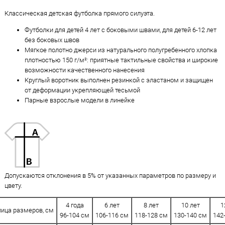
Классическая детская футболка прямого силуэта.
Футболки для детей 4 лет с боковыми швами, для детей 6-12 лет
без боковых швов
Мягкое полотно джерси из натурального полугребенного хлопка
плотностью 150 г/м²: приятные тактильные свойства и широкие
возможности качественного нанесения
Круглый воротник выполнен резинкой с эластаном и защищен
от деформации укрепляющей тесьмой
Парные взрослые модели в линейке
Допускаются отклонения в 5% от указанных параметров по размеру и
цвету.
4 года
6 лет
8 лет
10 лет
1
лица размеров, см
96-104 см
106-116 см
118-128 см
130-140 см
142