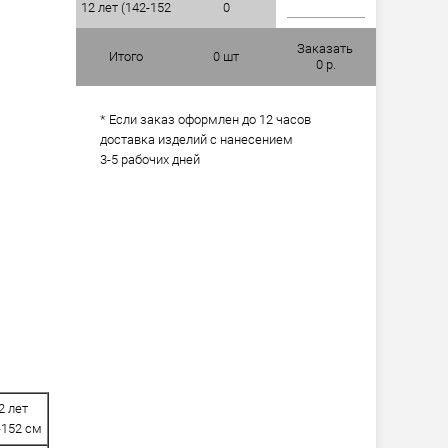
12 лет (142-152
см)
0
см)
Заказать
Итого
0
шт
0
р.
* Если заказ оформлен до 12 часов
доставка изделий с нанесением
3-5 рабочих дней
2 лет
-152 см