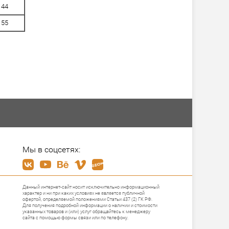
44
55
Мы в соцсетях:
Данный интернет-сайт носит исключительно информационный
характер и ни при каких условиях не является публичной
офертой, определяемой положениями Статьи 437 (2) ГК РФ.
Для получения подробной информации о наличии и стоимости
указанных товаров и (или) услуг обращайтесь к менеджеру
сайта с помощью формы связи или по телефону.