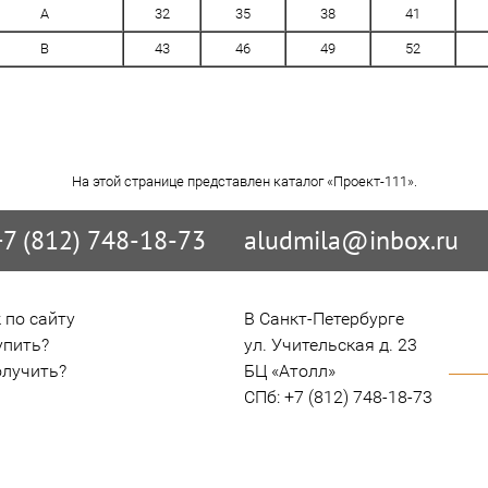
A
32
35
38
41
B
43
46
49
52
На этой странице представлен каталог «Проект-111».
+7 (812) 748-18-73
aludmila@inbox.ru
 по сайту
В Санкт-Петербурге

упить?
ул. Учительская д. 23

олучить?
БЦ «Атолл»

СПб: +7 (812) 748-18-73