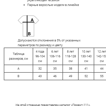
укрепляющей тесьмой
Парные взрослые модели в линейке
Допускаются отклонения в 5% от указанных
параметров по размеру и цвету.
4 года
6 лет
8 лет
10 лет
12 ле
Таблица
96-104
106-116
118-128
130-140
142-15
размеров, см
см
см
см
см
см
A
32
35
38
41
44
B
43
46
49
52
55
На этой странице представлен каталог «Проект-111».