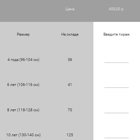
Цена
455,00 р.
Размер
На складе
Введите тираж
4 года (96-104 см)
36
6 лет (106-116 см)
41
8 лет (118-128 см)
70
10 лет (130-140 см)
125