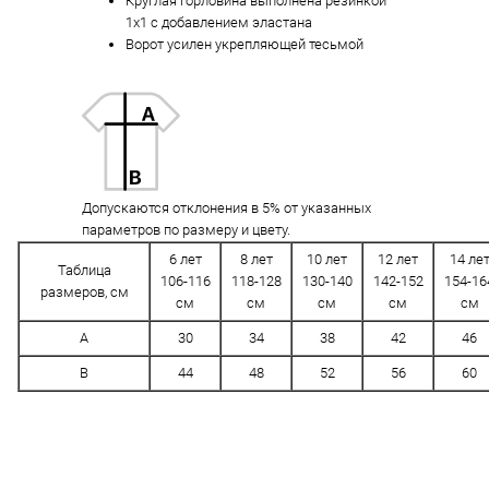
Круглая горловина выполнена резинкой
1x1 с добавлением эластана
Ворот усилен укрепляющей тесьмой
Допускаются отклонения в 5% от указанных
параметров по размеру и цвету.
6 лет
8 лет
10 лет
12 лет
14 ле
Таблица
106-116
118-128
130-140
142-152
154-16
размеров, см
см
см
см
см
см
A
30
34
38
42
46
B
44
48
52
56
60