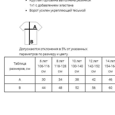
Круглая горловина выполнена резинкой
1x1 с добавлением эластана
Ворот усилен укрепляющей тесьмой
Допускаются отклонения в 5% от указанных
параметров по размеру и цвету.
6 лет
8 лет
10 лет
12 лет
14 ле
Таблица
106-116
118-128
130-140
142-152
154-16
размеров, см
см
см
см
см
см
A
30
34
38
42
46
B
44
48
52
56
60