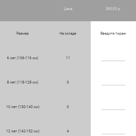
Цена
390,00 р.
Размер
На складе
Введите тираж
6 лет (106-116 см)
11
8 лет (118-128 см)
0
10 лет (130-140 см)
0
12 лет (142-152 см)
4