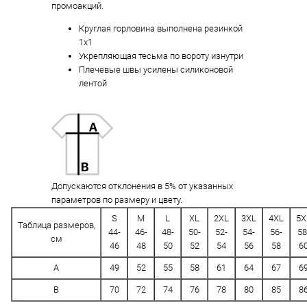
промоакций.
Круглая горловина выполнена резинкой
1х1
Укрепляющая тесьма по вороту изнутри
Плечевые швы усилены силиконовой
лентой
Допускаются отклонения в 5% от указанных
параметров по размеру и цвету.
S
M
L
XL
2XL
3XL
4XL
5X
Таблица размеров,
44-
46-
48-
50-
52-
54-
56-
58
см
46
48
50
52
54
56
58
6
A
49
52
55
58
61
64
67
6
B
70
72
74
76
78
80
85
8