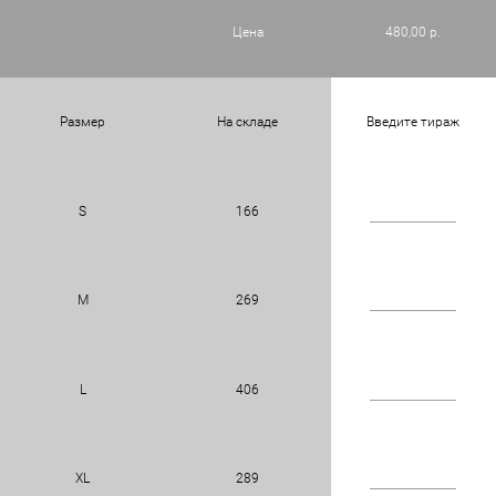
Цена
480,00 р.
Размер
На складе
Введите тираж
S
166
M
269
L
406
XL
289