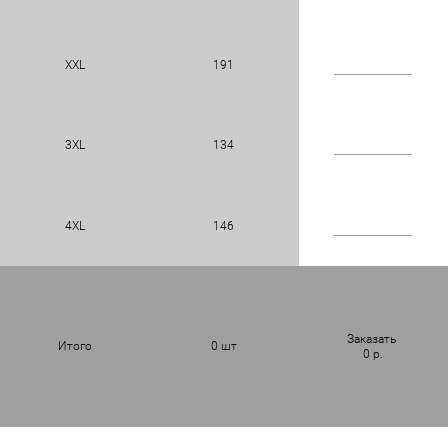
XXL
191
3XL
134
4XL
146
Заказать
Итого
0
шт
0
р.