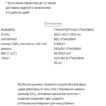
* Если заказ оформлен до 12 часов
доставка изделий с нанесением
3-5 рабочих дней
Описание
РАЗМЕРЫ
ТРАНСПОРТНАЯ УПАКОВКА
S–4XL
60,0 x 40,0 x 35,0 см
МАТЕРИАЛ
ВЕС УПАКОВКИ
хлопок 100%, плотность 140 г/м²; 
9 900,0 г
джерси
ОБЪЕМ УПАКОВКИ
ВЕС (1 ШТ.)
84 000,0 см³
154,0 г
КОЛ-ВО В УПАКОВКЕ
50 шт
Футболка унисекс прямого силуэта без боковых
швов (размеры S–4XL) или с боковыми швами
(размер 5XL). Активное крашение полотна —
изделие сохраняет цвет надолго.
Оптимальный вариант для масштабных