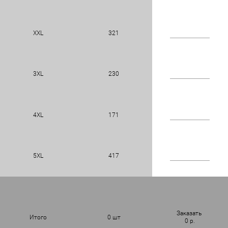
XXL
321
3XL
230
4XL
171
5XL
417
Заказать
Итого
0
шт
0
р.