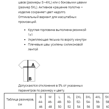
швов (размеры S–4XL) или с боковыми швами
(размер 5XL). Активное крашение полотна —
изделие сохраняет цвет надолго.
Оптимальный вариант для масштабных
промоакций.
Круглая горловина выполнена резинкой
1х1
Укрепляющая тесьма по вороту изнутри
Плечевые швы усилены силиконовой
лентой
Допускаются отклонения в 5% от указанных
параметров по размеру и цвету.
S
M
L
XL
2XL
3XL
4XL
5X
Таблица размеров,
44-
46-
48-
50-
52-
54-
56-
58
см
46
48
50
52
54
56
58
6