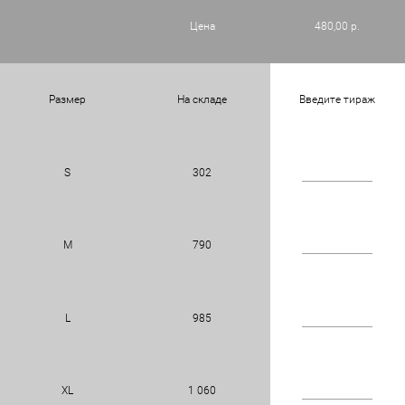
Цена
480,00 р.
Размер
На складе
Введите тираж
S
302
M
790
L
985
XL
1 060