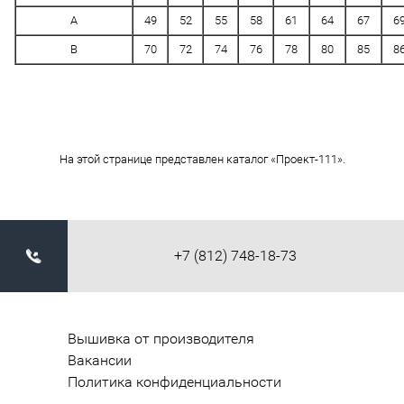
A
49
52
55
58
61
64
67
6
B
70
72
74
76
78
80
85
8
На этой странице представлен каталог «Проект-111».
+7 (812) 748-18-73
Вышивка от производителя
Вакансии
Политика конфиденциальности