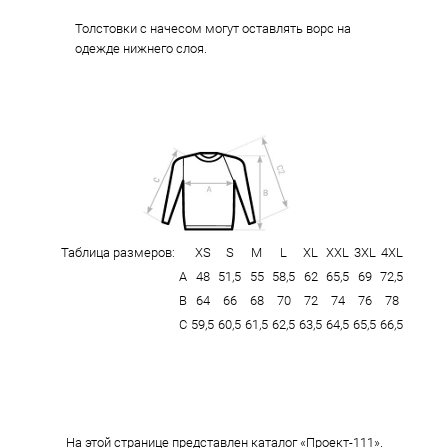
Толстовки с начесом могут оставлять ворс на
одежде нижнего слоя.
Таблица размеров:
XS
S
M
L
XL
XXL
3XL
4XL
А
48
51,5
55
58,5
62
65,5
69
72,5
В
64
66
68
70
72
74
76
78
С
59,5
60,5
61,5
62,5
63,5
64,5
65,5
66,5
На этой странице представлен каталог «Проект-111».