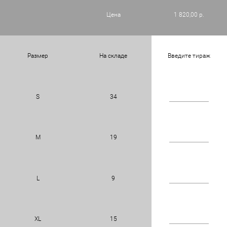
Цена
1 820,00 р.
Размер
На складе
Введите тираж
S
34
M
19
L
9
XL
15