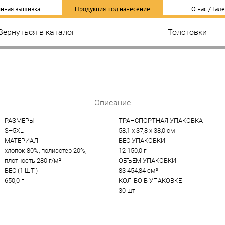
нная вышивка
Продукция под нанесение
О нас / Гал
Вернуться в каталог
Толстовки
Описание
РАЗМЕРЫ
ТРАНСПОРТНАЯ УПАКОВКА
S–5XL
58,1 x 37,8 x 38,0 см
МАТЕРИАЛ
ВЕС УПАКОВКИ
хлопок 80%, полиэстер 20%, 
12 150,0 г
плотность 280 г/м²
ОБЪЕМ УПАКОВКИ
ВЕС (1 ШТ.)
83 454,84 см³
650,0 г
КОЛ-ВО В УПАКОВКЕ
30 шт