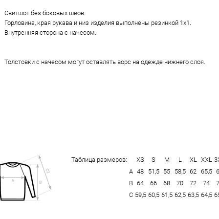
Свитшот без боковых швов.
Горловина, края рукава и низ изделия выполнены резинкой 1х1.
Внутренняя сторона с начесом.
Толстовки с начесом могут оставлять ворс на одежде нижнего слоя.
Таблица размеров:
XS
S
M
L
XL
XXL
3
А
48
51,5
55
58,5
62
65,5
В
64
66
68
70
72
74
С
59,5
60,5
61,5
62,5
63,5
64,5
6