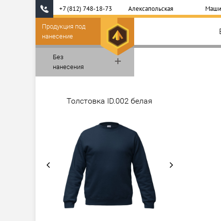
+7 (812) 748-18-73
Алексапольская
Маши
Продукция под
нанесение
Без
нанесения
Толстовка ID.002 белая