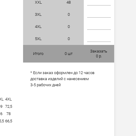
XXL
48
3XL
0
4XL
0
5XL
0
Заказать
Итого
0
шт
0
р.
* Если заказ оформлен до 12 часов
доставка изделий с нанесением
3-5 рабочих дней
XL
4XL
69
72,5
76
78
5,5
66,5