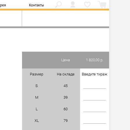
ерея
Контакты
Цена
1 820,00 р.
Размер
На складе
Введите тираж
S
45
M
39
L
60
XL
79