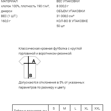
МАТЕРИАЛ
ВЕС УПАКОВКИ
хлопок 100%, плотность 190 г/м²; 
8 000,0 г
джерси
ОБЪЕМ УПАКОВКИ
ВЕС (1 ШТ.)
31 008,0 см³
160,0 г
КОЛ-ВО В УПАКОВКЕ
50 шт
Классическая кроеная футболка с круглой
горловиной и воротником-резинкой.
Допускаются отклонения в 5% от указанных
параметров по размеру и цвету.
S
M
L
XL
XXL
Таблица размеров, см