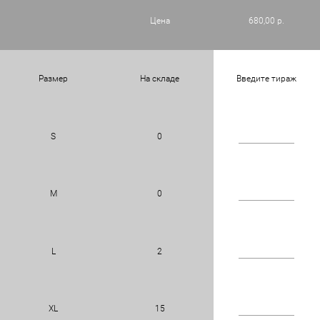
Цена
680,00 р.
Размер
На складе
Введите тираж
S
0
M
0
L
2
XL
15