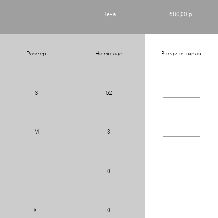
Цена
680,00 р.
Размер
На складе
Введите тираж
S
52
M
3
L
0
XL
0