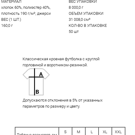
МАТЕРИАЛ
ВЕС УПАКОВКИ
хлопок 60%, полиэстер 40%, 
8 000,0 г
плотность 190 г/м²; джерси
ОБЪЕМ УПАКОВКИ
ВЕС (1 ШТ.)
31 008,0 см³
160,0 г
КОЛ-ВО В УПАКОВКЕ
50 шт
Классическая кроеная футболка с круглой
горловиной и воротником-резинкой.
Допускаются отклонения в 5% от указанных
параметров по размеру и цвету.
S
M
L
XL
XXL
Таблица размеров, см