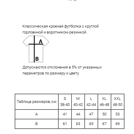
Классическая кроеная футболка с круглой
горловиной и воротником-резинкой.
Допускаются отклонения в 5% от указанных
параметров по размеру и цвету.
S
M
L
XL
XXL
Таблица размеров, см
38-40
40-42
42-44
46-48
48-50
A
41
44
47
50
53
B
61
63
65
67
69