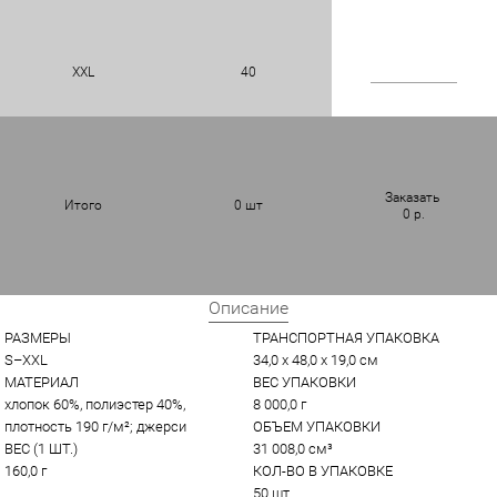
XXL
40
Заказать
Итого
0
шт
0
р.
Описание
РАЗМЕРЫ
ТРАНСПОРТНАЯ УПАКОВКА
S–XXL
34,0 x 48,0 x 19,0 см
МАТЕРИАЛ
ВЕС УПАКОВКИ
хлопок 60%, полиэстер 40%, 
8 000,0 г
плотность 190 г/м²; джерси
ОБЪЕМ УПАКОВКИ
ВЕС (1 ШТ.)
31 008,0 см³
160,0 г
КОЛ-ВО В УПАКОВКЕ
50 шт