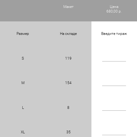
Макет
Цена
680,00 р.
Размер
На складе
Введите тираж
S
119
M
154
L
8
XL
35