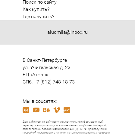
Поиск по сайту
Как купить?
Где получить?
aludmila@inbox.ru
В Санкт-Петербурге

ул. Учительская д. 23

БЦ «Атолл»

СПб: +7 (812) 748-18-73
Мы в соцсетях:
Данный интернет-сайт носит исключительно информационный
характер и ни при каких условиях не является публичной офертой,
определяемой положениями Статьи 437 (2) ГК РФ. Для получения
подробной информации о наличии и стоимости указанных товаров и