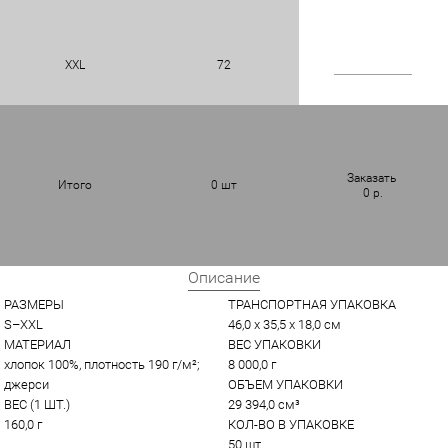
XXL
72
Заказать
Итого
0
шт
0
р.
Описание
РАЗМЕРЫ
ТРАНСПОРТНАЯ УПАКОВКА
S–XXL
46,0 x 35,5 x 18,0 см
МАТЕРИАЛ
ВЕС УПАКОВКИ
хлопок 100%, плотность 190 г/м²; 
8 000,0 г
джерси
ОБЪЕМ УПАКОВКИ
ВЕС (1 ШТ.)
29 394,0 см³
160,0 г
КОЛ-ВО В УПАКОВКЕ
50 шт