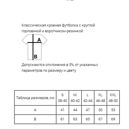
Классическая кроеная футболка с круглой
горловиной и воротником-резинкой.
Допускаются отклонения в 5% от указанных
параметров по размеру и цвету.
S
M
L
XL
XXL
Таблица размеров, см
38-40
40-42
42-44
46-48
48-50
A
41
44
47
50
53
B
61
63
65
67
69