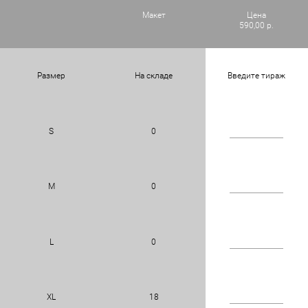
Макет
Цена
590,00 р.
Размер
На складе
Введите тираж
S
0
M
0
L
0
XL
18