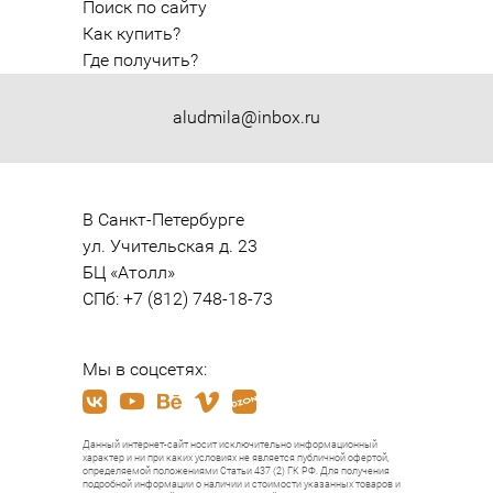
Поиск по сайту
Как купить?
Где получить?
aludmila@inbox.ru
В Санкт-Петербурге

ул. Учительская д. 23

БЦ «Атолл»

СПб: +7 (812) 748-18-73
Мы в соцсетях:
Данный интернет-сайт носит исключительно информационный
характер и ни при каких условиях не является публичной офертой,
определяемой положениями Статьи 437 (2) ГК РФ. Для получения
подробной информации о наличии и стоимости указанных товаров и