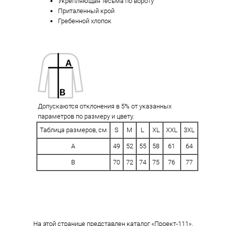
Укрепляющая тесьма по вороту
Приталенный крой
Гребенной хлопок
Допускаются отклонения в 5% от указанных
параметров по размеру и цвету.
Таблица размеров, см
S
M
L
XL
XXL
3XL
A
49
52
55
58
61
64
B
70
72
74
75
76
77
На этой странице представлен каталог «Проект-111».