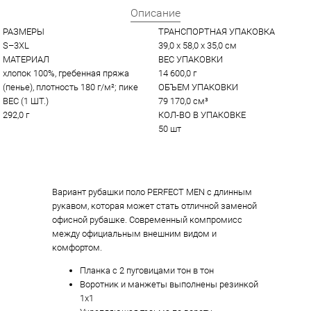
Описание
РАЗМЕРЫ
ТРАНСПОРТНАЯ УПАКОВКА
S–3XL
39,0 x 58,0 x 35,0 см
МАТЕРИАЛ
ВЕС УПАКОВКИ
хлопок 100%, гребенная пряжа 
14 600,0 г
(пенье), плотность 180 г/м²; пике
ОБЪЕМ УПАКОВКИ
ВЕС (1 ШТ.)
79 170,0 см³
292,0 г
КОЛ-ВО В УПАКОВКЕ
50 шт
Вариант рубашки поло PERFECT MEN с длинным
рукавом, которая может стать отличной заменой
офисной рубашке. Современный компромисс
между официальным внешним видом и
комфортом.
Планка с 2 пуговицами тон в тон
Воротник и манжеты выполнены резинкой
1x1