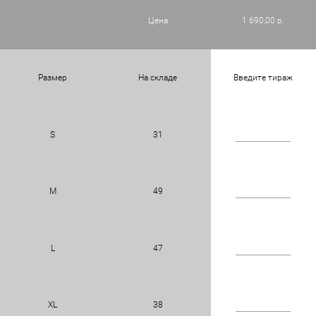
Цена
1 690,00 р.
Размер
На складе
Введите тираж
S
31
M
49
L
47
XL
38