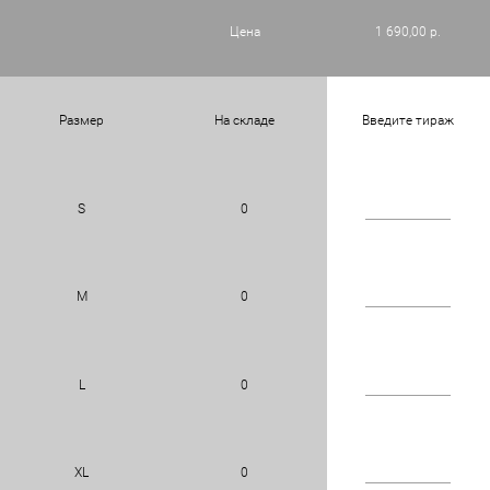
Цена
1 690,00 р.
Размер
На складе
Введите тираж
S
0
M
0
L
0
XL
0