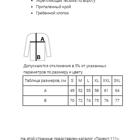
Укрепляющая тесьма по вороту
Приталенный крой
Гребенной хлопок
Допускаются отклонения в 5% от указанных
параметров по размеру и цвету.
Таблица размеров, см
S
M
L
XL
XXL
3XL
A
49
52
55
58
61
64
B
70
72
74
75
76
77
На этой странице представлен каталог «Проект-111».