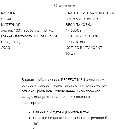
Описание
РАЗМЕРЫ
ТРАНСПОРТНАЯ УПАКОВКА
S–3XL
39,0 x 58,0 x 35,0 см
МАТЕРИАЛ
ВЕС УПАКОВКИ
хлопок 100%, гребенная пряжа 
14 600,0 г
(пенье), плотность 180 г/м²; пике
ОБЪЕМ УПАКОВКИ
ВЕС (1 ШТ.)
79 170,0 см³
292,0 г
КОЛ-ВО В УПАКОВКЕ
50 шт
Вариант рубашки поло PERFECT MEN с длинным
рукавом, которая может стать отличной заменой
офисной рубашке. Современный компромисс
между официальным внешним видом и
комфортом.
Планка с 2 пуговицами тон в тон
Воротник и манжеты выполнены резинкой
1x1