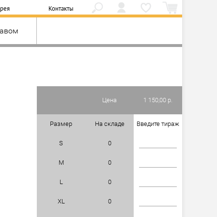
ерея
Контакты
кавом
Цена
1 150,00 р.
Размер
На складе
Введите тираж
S
0
M
0
L
0
XL
0