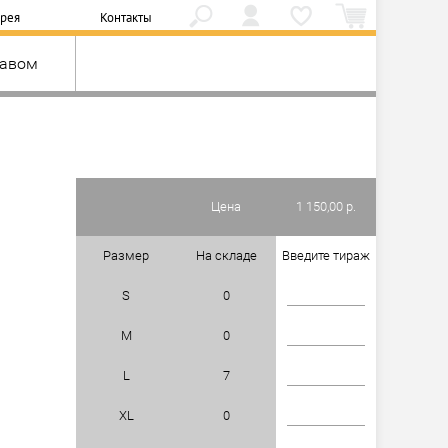
ерея
Контакты
кавом
Цена
1 150,00 р.
Размер
На складе
Введите тираж
S
0
M
0
L
7
XL
0