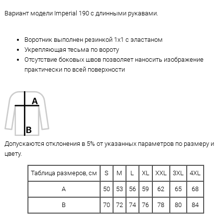
Вариант модели Imperial 190 с длинными рукавами.
Воротник выполнен резинкой 1х1 с эластаном
Укрепляющая тесьма по вороту
Отсутствие боковых швов позволяет наносить изображение
практически по всей поверхности
Допускаются отклонения в 5% от указанных параметров по размеру и
цвету.
Таблица размеров, см
S
M
L
XL
XXL
3XL
4XL
A
50
53
56
59
62
65
68
B
70
72
74
76
78
80
84