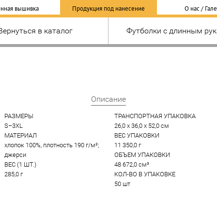
нная вышивка
Продукция под нанесение
О нас / Гал
Вернуться в каталог
Футболки с длинным ру
Описание
РАЗМЕРЫ
ТРАНСПОРТНАЯ УПАКОВКА
S–3XL
26,0 x 36,0 x 52,0 см
МАТЕРИАЛ
ВЕС УПАКОВКИ
хлопок 100%, плотность 190 г/м²; 
11 350,0 г
джерси
ОБЪЕМ УПАКОВКИ
ВЕС (1 ШТ.)
48 672,0 см³
285,0 г
КОЛ-ВО В УПАКОВКЕ
50 шт