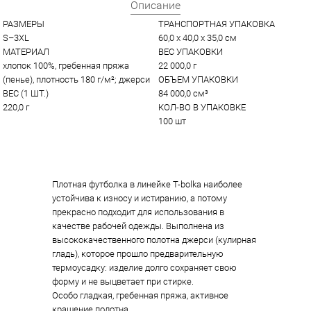
Описание
РАЗМЕРЫ
ТРАНСПОРТНАЯ УПАКОВКА
S–3XL
60,0 x 40,0 x 35,0 см
МАТЕРИАЛ
ВЕС УПАКОВКИ
хлопок 100%, гребенная пряжа 
22 000,0 г
(пенье), плотность 180 г/м²; джерси
ОБЪЕМ УПАКОВКИ
ВЕС (1 ШТ.)
84 000,0 см³
220,0 г
КОЛ-ВО В УПАКОВКЕ
100 шт
Плотная футболка в линейке T-bolka наиболее
устойчива к износу и истиранию, а потому
прекрасно подходит для использования в
качестве рабочей одежды. Выполнена из
высококачественного полотна джерси (кулирная
гладь), которое прошло предварительную
термоусадку: изделие долго сохраняет свою
форму и не выцветает при стирке.
Особо гладкая, гребенная пряжа, активное
крашение полотна.