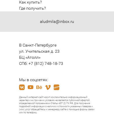
Как купить?
Где получить?
aludmila@inbox.ru
В Санкт-Петербурге

ул. Учительская д. 23

БЦ «Атолл»

СПб: +7 (812) 748-18-73
Мы в соцсетях:
Данный интернет-сайт носит исключительно информационный
характер и ни при каких условиях не является публичной офертой,
определяемой положениями Статьи 437 (2) ГК РФ. Для получения
подробной информации о наличии и стоимости указанных товаров и
(или) услуг обращайтесь к менеджеру сайта с помощью формы связи
или по телефону.