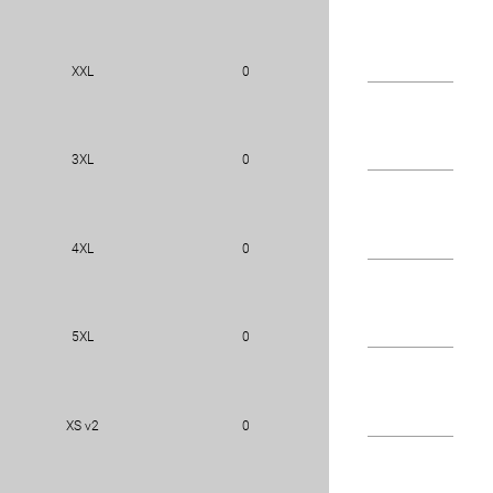
XXL
0
3XL
0
4XL
0
5XL
0
XS v2
0