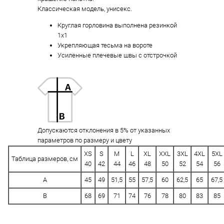
Классическая модель, унисекс.
Круглая горловина выполнена резинкой
1x1
Укрепляющая тесьма на вороте
Усиленные плечевые швы с отстрочкой
Допускаются отклонения в 5% от указанных
параметров по размеру и цвету
XS
S
M
L
XL
XXL
3XL
4XL
5XL
Таблица размеров, см
40
42
44
46
48
50
52
54
56
A
45
49
51,5
55
57,5
60
62,5
65
67,5
B
68
69
71
74
76
78
80
83
85