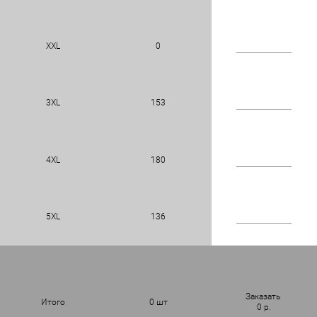
XXL
0
3XL
153
4XL
180
5XL
136
Заказать
Итого
0
шт
0
р.