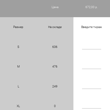
Цена
672,00 р.
Размер
На складе
Введите тираж
S
636
M
476
L
249
XL
0