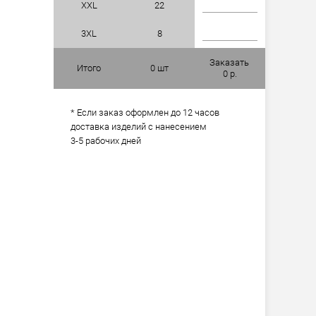
XXL
22
3XL
8
Заказать
Итого
0
шт
0
р.
* Если заказ оформлен до 12 часов
доставка изделий с нанесением
3-5 рабочих дней