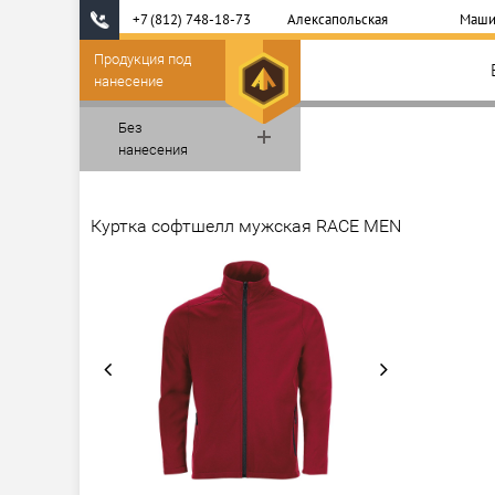
+7 (812) 748-18-73
Алексапольская
Маши
Продукция под
нанесение
Без
нанесения
Куртка софтшелл мужская RACE MEN