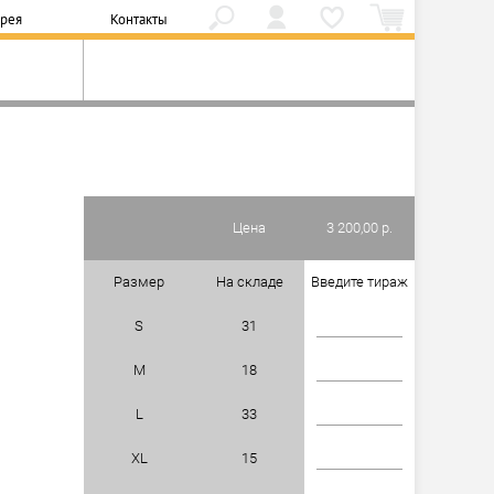
ерея
Контакты
Цена
3 200,00 р.
Размер
На складе
Введите тираж
S
31
M
18
L
33
XL
15