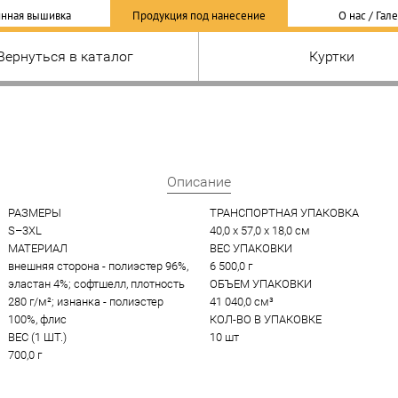
нная вышивка
Продукция под нанесение
О нас / Гал
Вернуться в каталог
Куртки
Описание
РАЗМЕРЫ
ТРАНСПОРТНАЯ УПАКОВКА
S–3XL
40,0 x 57,0 x 18,0 см
МАТЕРИАЛ
ВЕС УПАКОВКИ
внешняя сторона - полиэстер 96%, 
6 500,0 г
эластан 4%; софтшелл, плотность 
ОБЪЕМ УПАКОВКИ
280 г/м²; изнанка - полиэстер 
41 040,0 см³
100%, флис
КОЛ-ВО В УПАКОВКЕ
ВЕС (1 ШТ.)
10 шт
700,0 г