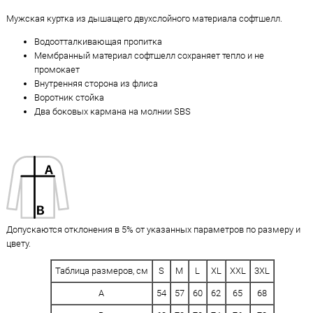
Мужская куртка из дышащего двухслойного материала софтшелл.
Водоотталкивающая пропитка
Мембранный материал софтшелл сохраняет тепло и не
промокает
Внутренняя сторона из флиса
Воротник стойка
Два боковых кармана на молнии SBS
Допускаются отклонения в 5% от указанных параметров по размеру и
цвету.
Таблица размеров, см
S
M
L
XL
XXL
3XL
A
54
57
60
62
65
68