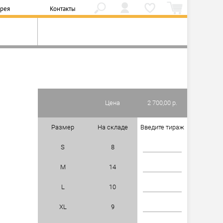
ерея
Контакты
Цена
2 700,00 р.
Размер
На складе
Введите тираж
S
8
M
14
L
10
XL
9