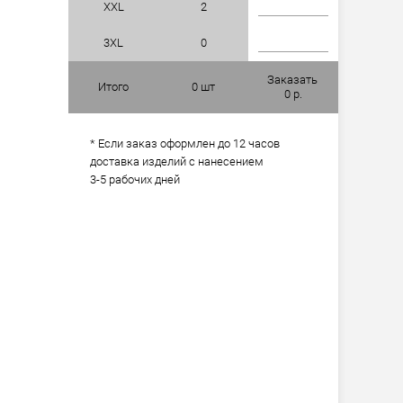
XXL
2
3XL
0
Заказать
Итого
0
шт
0
р.
* Если заказ оформлен до 12 часов
доставка изделий с нанесением
3-5 рабочих дней