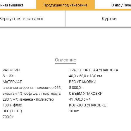
нная вышивка
Продукция под нанесение
О нас / Гал
Вернуться в каталог
Куртки
Описание
РАЗМЕРЫ
ТРАНСПОРТНАЯ УПАКОВКА
S – 3XL
40,0 x 58,0 x 18,0 см
МАТЕРИАЛ
ВЕС УПАКОВКИ
внешняя сторона - полиэстер 96%, 
5 000,0 г
эластан 4%; софтшелл, плотность 
ОБЪЕМ УПАКОВКИ
280 г/м²; изнанка - полиэстер 
41 760,0 см³
100%, флис
КОЛ-ВО В УПАКОВКЕ
ВЕС (1 ШТ.)
10 шт
700,0 г