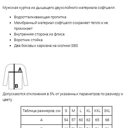
Мужская куртка из дышащего двухслойного материала софтшелл.
Водоотталкивающая пропитка
Мембранный материал софтшелл сохраняет тепло и не
промокает
Внутренняя сторона из флиса
Воротник стойка
Два боковых кармана на молнии SBS
Допускаются отклонения в 5% от указанных параметров по размеру и
цвету.
Таблица размеров, см
S
M
L
XL
XXL
3XL
A
54
57
60
62
65
68