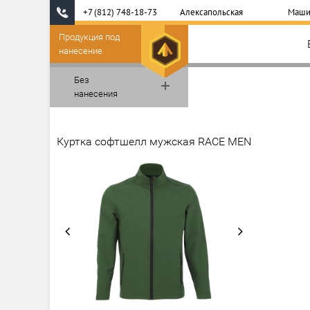
+7 (812) 748-18-73
Алексапольская
Маши
Продукция под
нанесение
Без
нанесения
Куртка софтшелл мужская RACE MEN