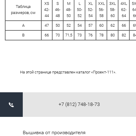
XS
S
M
L
XL
XXL
3XL
4XL
5
Таблица
42-
46-
48-
50-
52-
56-
58-
62-
64
размеров, см
44
48
50
52
54
58
60
64
6
A
47
50
52
54
57
60
62
66
6
B
66
70
71,5
73
76
78
80
82
8
На этой странице представлен каталог «Проект-111».
+7 (812) 748-18-73
Вышивка от производителя