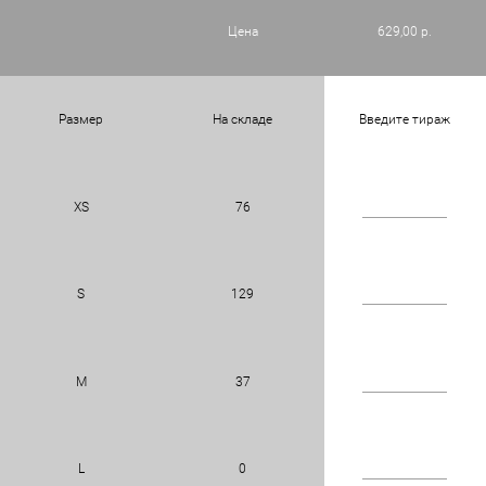
Цена
629,00 р.
Размер
На складе
Введите тираж
XS
76
S
129
M
37
L
0