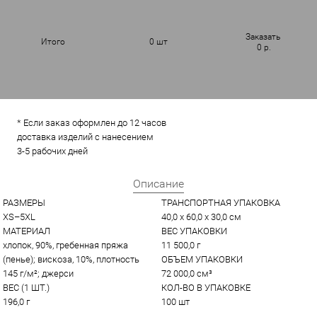
Заказать
Итого
0
шт
0
р.
* Если заказ оформлен до 12 часов
доставка изделий с нанесением
3-5 рабочих дней
Описание
РАЗМЕРЫ
ТРАНСПОРТНАЯ УПАКОВКА
XS–5XL
40,0 x 60,0 x 30,0 см
МАТЕРИАЛ
ВЕС УПАКОВКИ
хлопок, 90%, гребенная пряжа 
11 500,0 г
(пенье); вискоза, 10%, плотность 
ОБЪЕМ УПАКОВКИ
145 г/м²; джерси
72 000,0 см³
ВЕС (1 ШТ.)
КОЛ-ВО В УПАКОВКЕ
196,0 г
100 шт