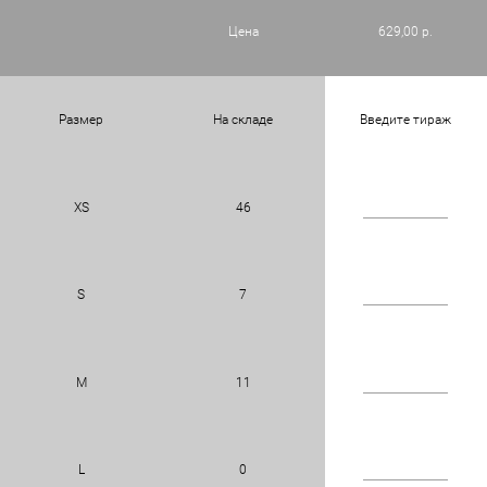
Цена
629,00 р.
Размер
На складе
Введите тираж
XS
46
S
7
M
11
L
0