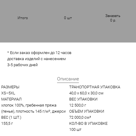
Заказать
Итого
0
шт
0
р.
* Если заказ оформлен до 12 часов
доставка изделий с нанесением
3-5 рабочих дней
Описание
РАЗМЕРЫ
ТРАНСПОРТНАЯ УПАКОВКА
XS–5XL
40,0 x 60,0 x 30,0 см
МАТЕРИАЛ
ВЕС УПАКОВКИ
хлопок 100%, гребенная пряжа 
12 500,0 г
(пенье), плотность 145 г/м²; джерси
ОБЪЕМ УПАКОВКИ
ВЕС (1 ШТ.)
72 000,0 см³
155,5 г
КОЛ-ВО В УПАКОВКЕ
100 шт