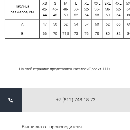
XS
S
M
L
XL
XXL
3XL
4XL
5
Таблица
42-
46-
48-
50-
52-
56-
58-
62-
64
размеров, см
44
48
50
52
54
58
60
64
6
A
47
50
52
54
57
60
62
66
6
B
66
70
71,5
73
76
78
80
82
8
На этой странице представлен каталог «Проект-111».
+7 (812) 748-18-73
Вышивка от производителя