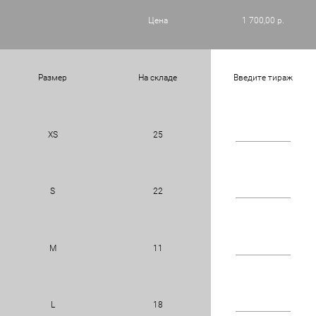
Цена
1 700,00 р.
Размер
На складе
Введите тираж
XS
25
S
22
M
11
L
18