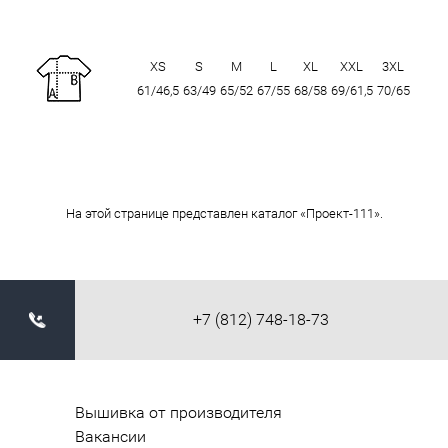
XS
S
M
L
XL
XXL
3XL
61/46,5
63/49
65/52
67/55
68/58
69/61,5
70/65
На этой странице представлен каталог «Проект-111».
+7 (812) 748-18-73
Вышивка от производителя
Вакансии