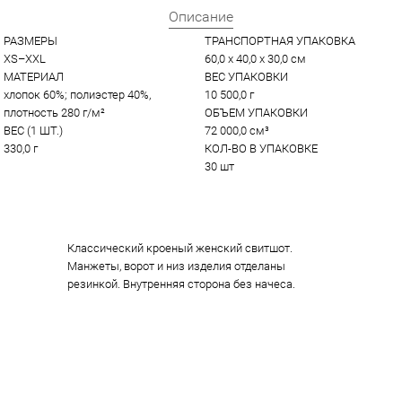
Описание
РАЗМЕРЫ
ТРАНСПОРТНАЯ УПАКОВКА
XS–XXL
60,0 x 40,0 x 30,0 см
МАТЕРИАЛ
ВЕС УПАКОВКИ
хлопок 60%; полиэстер 40%, 
10 500,0 г
плотность 280 г/м²
ОБЪЕМ УПАКОВКИ
ВЕС (1 ШТ.)
72 000,0 см³
330,0 г
КОЛ-ВО В УПАКОВКЕ
30 шт
Классический кроеный женский свитшот.
Манжеты, ворот и низ изделия отделаны
резинкой. Внутренняя сторона без начеса.