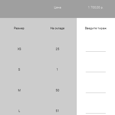
Цена
1 700,00 р.
Размер
На складе
Введите тираж
XS
25
S
1
M
50
L
51