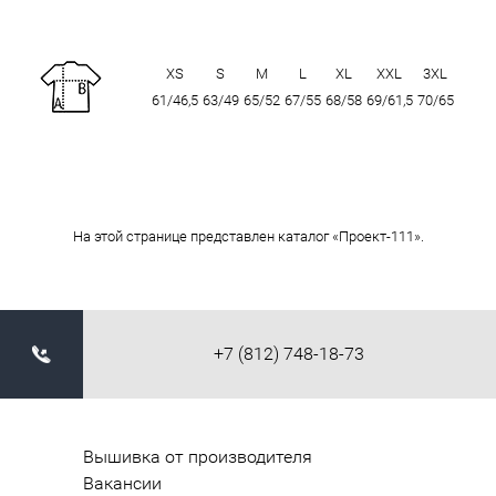
XS
S
M
L
XL
XXL
3XL
61/46,5
63/49
65/52
67/55
68/58
69/61,5
70/65
На этой странице представлен каталог «Проект-111».
+7 (812) 748-18-73
Вышивка от производителя
Вакансии