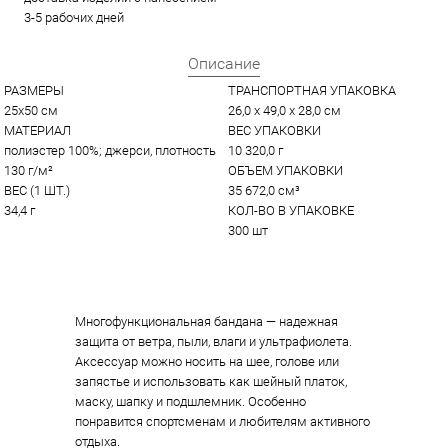
3-5 рабочих дней
Описание
РАЗМЕРЫ
ТРАНСПОРТНАЯ УПАКОВКА
25x50 см
26,0 x 49,0 x 28,0 см
МАТЕРИАЛ
ВЕС УПАКОВКИ
полиэстер 100%; джерси, плотность 
10 320,0 г
130 г/м²
ОБЪЕМ УПАКОВКИ
ВЕС (1 ШТ.)
35 672,0 см³
34,4 г
КОЛ-ВО В УПАКОВКЕ
300 шт
Многофункциональная бандана — надежная
защита от ветра, пыли, влаги и ультрафиолета.
Аксессуар можно носить на шее, голове или
запястье и использовать как шейный платок,
маску, шапку и подшлемник. Особенно
понравится спортсменам и любителям активного
отдыха.