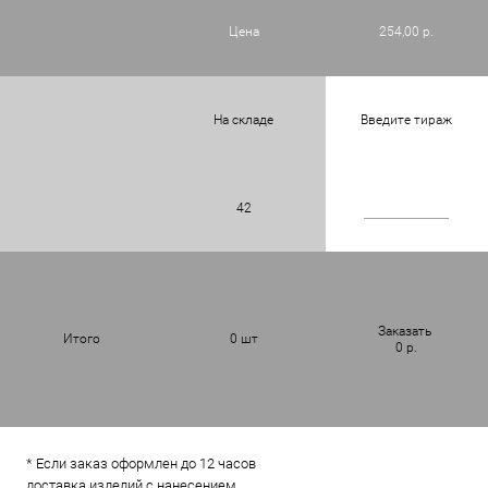
Цена
254,00 р.
На складе
Введите тираж
42
Заказать
Итого
0
шт
0
р.
* Если заказ оформлен до 12 часов
доставка изделий с нанесением