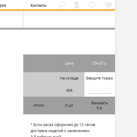
ерея
Контакты
Цена
254,00 р.
На складе
Введите тираж
406
Заказать
Итого
0
шт
0
р.
* Если заказ оформлен до 12 часов
доставка изделий с нанесением
3-5 рабочих дней