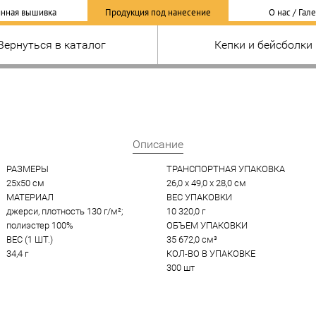
нная вышивка
Продукция под нанесение
О нас / Гал
Вернуться в каталог
Кепки и бейсболки
Описание
РАЗМЕРЫ
ТРАНСПОРТНАЯ УПАКОВКА
25x50 см
26,0 x 49,0 x 28,0 см
МАТЕРИАЛ
ВЕС УПАКОВКИ
джерси, плотность 130 г/м²; 
10 320,0 г
полиэстер 100%
ОБЪЕМ УПАКОВКИ
ВЕС (1 ШТ.)
35 672,0 см³
34,4 г
КОЛ-ВО В УПАКОВКЕ
300 шт