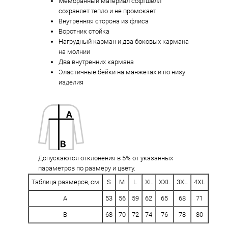
Мембранный материал софтшелл
сохраняет тепло и не промокает
Внутренняя сторона из флиса
Воротник стойка
Нагрудный карман и два боковых кармана
на молнии
Два внутренних кармана
Эластичные бейки на манжетах и по низу
изделия
Допускаются отклонения в 5% от указанных
параметров по размеру и цвету.
Таблица размеров, см
S
M
L
XL
XXL
3XL
4XL
A
53
56
59
62
65
68
71
B
68
70
72
74
76
78
80