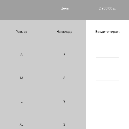
Цена
2 900,00 р.
Размер
На складе
Введите тираж
S
5
M
8
L
9
XL
2