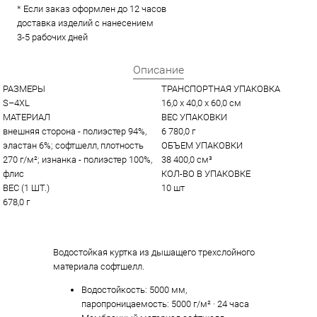
* Если заказ оформлен до 12 часов
доставка изделий с нанесением
3-5 рабочих дней
Описание
РАЗМЕРЫ
ТРАНСПОРТНАЯ УПАКОВКА
S–4XL
16,0 x 40,0 x 60,0 см
МАТЕРИАЛ
ВЕС УПАКОВКИ
внешняя сторона - полиэстер 94%, 
6 780,0 г
эластан 6%; софтшелл, плотность 
ОБЪЕМ УПАКОВКИ
270 г/м²; изнанка - полиэстер 100%, 
38 400,0 см³
флис
КОЛ-ВО В УПАКОВКЕ
ВЕС (1 ШТ.)
10 шт
678,0 г
Водостойкая куртка из дышащего трехслойного
материала софтшелл.
Водостойкость: 5000 мм,
паропроницаемость: 5000 г/м² · 24 часа