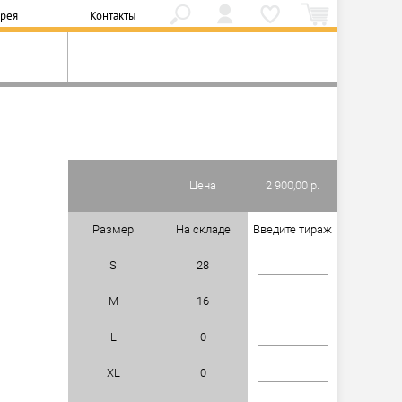
ерея
Контакты
Цена
2 900,00 р.
Размер
На складе
Введите тираж
S
28
M
16
L
0
XL
0