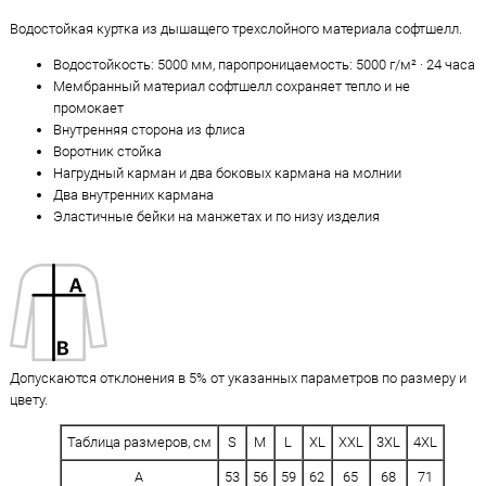
Водостойкая куртка из дышащего трехслойного материала софтшелл.
Водостойкость: 5000 мм, паропроницаемость: 5000 г/м² · 24 часа
Мембранный материал софтшелл сохраняет тепло и не
промокает
Внутренняя сторона из флиса
Воротник стойка
Нагрудный карман и два боковых кармана на молнии
Два внутренних кармана
Эластичные бейки на манжетах и по низу изделия
Допускаются отклонения в 5% от указанных параметров по размеру и
цвету.
Таблица размеров, см
S
M
L
XL
XXL
3XL
4XL
A
53
56
59
62
65
68
71