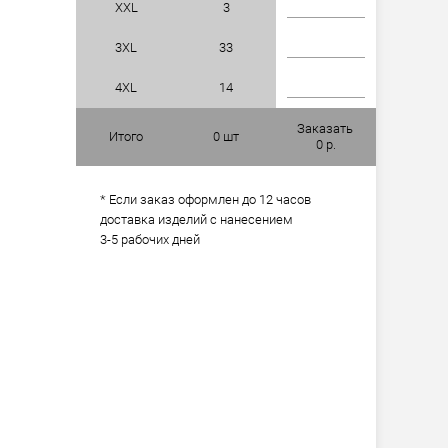
XXL
3
3XL
33
4XL
14
Заказать
Итого
0
шт
0
р.
* Если заказ оформлен до 12 часов
доставка изделий с нанесением
3-5 рабочих дней