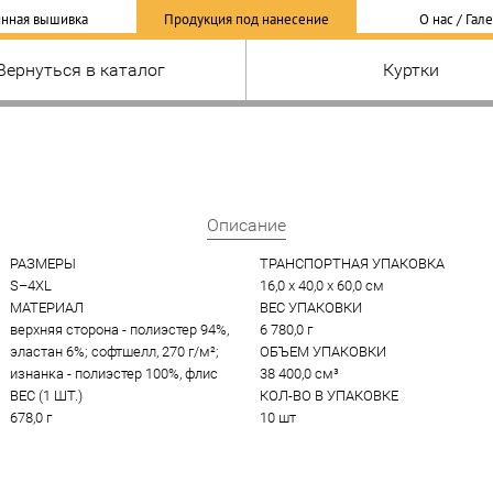
нная вышивка
Продукция под нанесение
О нас / Гал
Вернуться в каталог
Куртки
Описание
РАЗМЕРЫ
ТРАНСПОРТНАЯ УПАКОВКА
S–4XL
16,0 x 40,0 x 60,0 см
МАТЕРИАЛ
ВЕС УПАКОВКИ
верхняя сторона - полиэстер 94%, 
6 780,0 г
эластан 6%; софтшелл, 270 г/м²; 
ОБЪЕМ УПАКОВКИ
изнанка - полиэстер 100%, флис
38 400,0 см³
ВЕС (1 ШТ.)
КОЛ-ВО В УПАКОВКЕ
678,0 г
10 шт