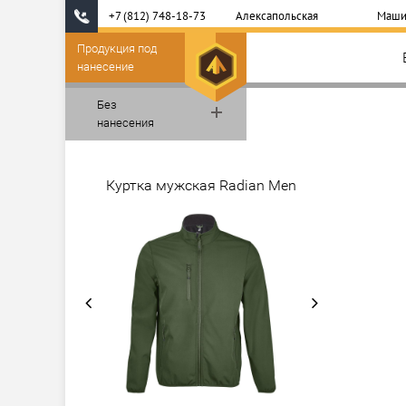
+7 (812) 748-18-73
Алексапольская
Маши
Продукция под
нанесение
Без
нанесения
Куртка мужская Radian Men