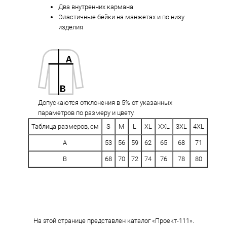
Два внутренних кармана
Эластичные бейки на манжетах и по низу
изделия
Допускаются отклонения в 5% от указанных
параметров по размеру и цвету.
Таблица размеров, см
S
M
L
XL
XXL
3XL
4XL
A
53
56
59
62
65
68
71
B
68
70
72
74
76
78
80
На этой странице представлен каталог «Проект-111».