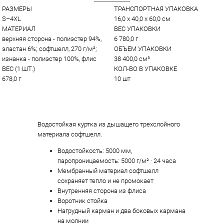
РАЗМЕРЫ
ТРАНСПОРТНАЯ УПАКОВКА
S–4XL
16,0 x 40,0 x 60,0 см
МАТЕРИАЛ
ВЕС УПАКОВКИ
верхняя сторона - полиэстер 94%, 
6 780,0 г
эластан 6%; софтшелл, 270 г/м²; 
ОБЪЕМ УПАКОВКИ
изнанка - полиэстер 100%, флис
38 400,0 см³
ВЕС (1 ШТ.)
КОЛ-ВО В УПАКОВКЕ
678,0 г
10 шт
Водостойкая куртка из дышащего трехслойного
материала софтшелл.
Водостойкость: 5000 мм,
паропроницаемость: 5000 г/м² · 24 часа
Мембранный материал софтшелл
сохраняет тепло и не промокает
Внутренняя сторона из флиса
Воротник стойка
Нагрудный карман и два боковых кармана
на молнии