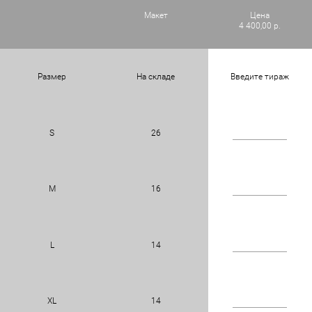
Макет
Цена
4 400,00 р.
Размер
На складе
Введите тираж
S
26
M
16
L
14
XL
14