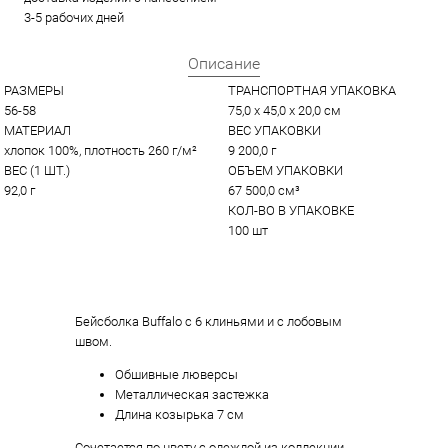
3-5 рабочих дней
Описание
РАЗМЕРЫ
ТРАНСПОРТНАЯ УПАКОВКА
56-58
75,0 x 45,0 x 20,0 см
МАТЕРИАЛ
ВЕС УПАКОВКИ
хлопок 100%, плотность 260 г/м²
9 200,0 г
ВЕС (1 ШТ.)
ОБЪЕМ УПАКОВКИ
92,0 г
67 500,0 см³
КОЛ-ВО В УПАКОВКЕ
100 шт
Бейсболка Buffalo с 6 клиньями и с лобовым
швом.
Обшивные люверсы
Металлическая застежка
Длина козырька 7 см
Сочетается по цвету с одеждой из коллекции