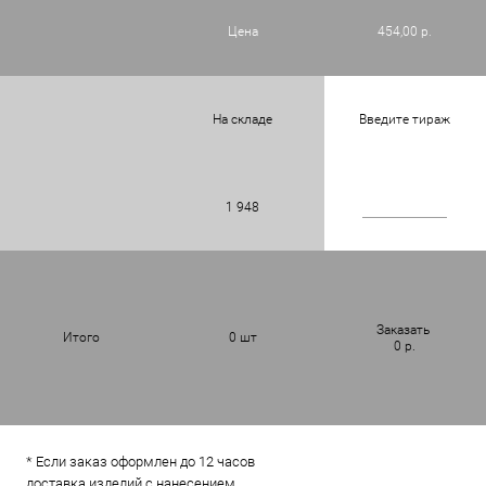
Цена
454,00 р.
На складе
Введите тираж
1 948
Заказать
Итого
0
шт
0
р.
* Если заказ оформлен до 12 часов
доставка изделий с нанесением