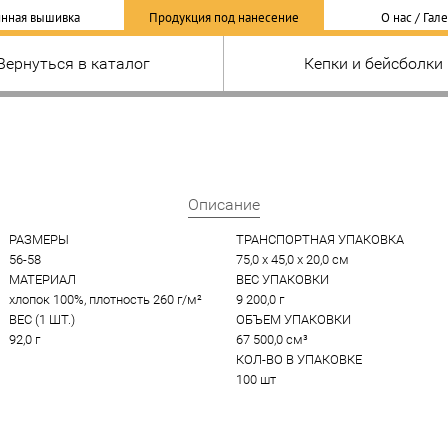
нная вышивка
Продукция под нанесение
О нас / Гал
Вернуться в каталог
Кепки и бейсболки
Описание
РАЗМЕРЫ
ТРАНСПОРТНАЯ УПАКОВКА
56-58
75,0 x 45,0 x 20,0 см
МАТЕРИАЛ
ВЕС УПАКОВКИ
хлопок 100%, плотность 260 г/м²
9 200,0 г
ВЕС (1 ШТ.)
ОБЪЕМ УПАКОВКИ
92,0 г
67 500,0 см³
КОЛ-ВО В УПАКОВКЕ
100 шт