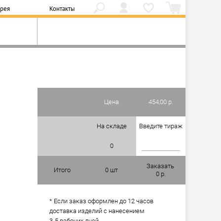
ерея
Контакты
Цена
454,00 р.
На складе
Введите тираж
0
Заказать
Итого
0
шт
0
р.
* Если заказ оформлен до 12 часов
доставка изделий с нанесением
3-5 рабочих дней