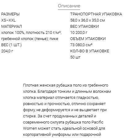
Описание
РАЗМЕРЫ
ТРАНСПОРТНАЯ УПАКОВКА
XS–XXL
58,0 x 36,0 x 35,0 см
МАТЕРИАЛ
ВЕС УПАКОВКИ
хлопок 100%, плотность 210 г/м²; 
10 200,0 г
гребенной хлопок (пенье); пике
ОБЪЕМ УПАКОВКИ
ВЕС (1 ШТ.)
73 080,0 см³
204,0 г
КОЛ-ВО В УПАКОВКЕ
50 шт
Плотная женская рубашка поло из гребенного
хлопка. Благодаря тонким и длинным волокнам
хлопка материал отличается гладкостью,
ровностью и прочностью, отлично сохраняет
форму, не деформируется и не выцветает при
стирке. За счет продуманных деталей и
современного силуэта рубашка поло Pacific
Women может стать идеальной основой для
корпоративной униформы или подарочной