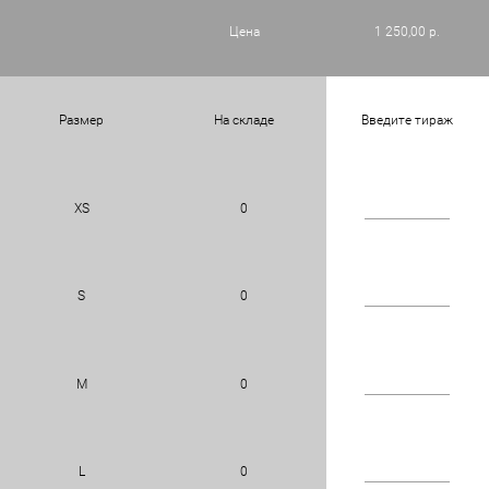
Цена
1 250,00 р.
Размер
На складе
Введите тираж
XS
0
S
0
M
0
L
0