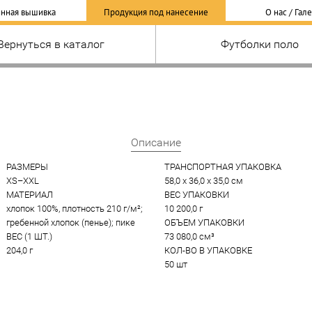
нная вышивка
Продукция под нанесение
О нас / Гал
Вернуться в каталог
Футболки поло
Описание
РАЗМЕРЫ
ТРАНСПОРТНАЯ УПАКОВКА
XS–XXL
58,0 x 36,0 x 35,0 см
МАТЕРИАЛ
ВЕС УПАКОВКИ
хлопок 100%, плотность 210 г/м²; 
10 200,0 г
гребенной хлопок (пенье); пике
ОБЪЕМ УПАКОВКИ
ВЕС (1 ШТ.)
73 080,0 см³
204,0 г
КОЛ-ВО В УПАКОВКЕ
50 шт