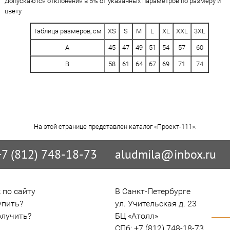
Допускаются отклонения в 5% от указанных параметров по размеру и
цвету
Таблица размеров, см
XS
S
M
L
XL
XXL
3XL
A
45
47
49
51
54
57
60
B
58
61
64
67
69
71
74
На этой странице представлен каталог «Проект-111».
+7 (812) 748-18-73
aludmila@inbox.ru
 по сайту
В Санкт-Петербурге

упить?
ул. Учительская д. 23

олучить?
БЦ «Атолл»

СПб: +7 (812) 748-18-73