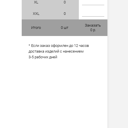
XL
0
XXL
0
Заказать
Итого
0
шт
0
р.
* Если заказ оформлен до 12 часов
доставка изделий с нанесением
3-5 рабочих дней