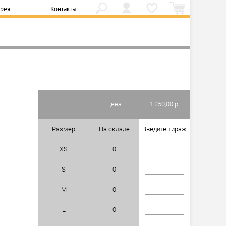
ерея
Контакты
Цена
1 250,00 р.
Размер
На складе
Введите тираж
XS
0
S
0
M
0
L
0