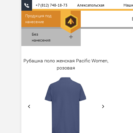
+7 (812) 748-18-73
Алексапольская
Маши
Продукция под
нанесение
Без
нанесения
Рубашка поло женская Pacific Women,
розовая